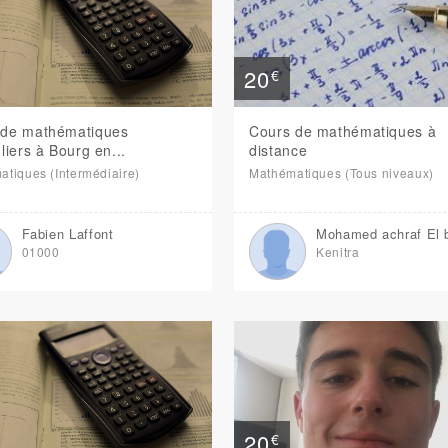
20
€
 de mathématiques
Cours de mathématiques à
uliers à Bourg en...
distance
tiques (Intermédiaire)
Mathématiques (Tous niveaux)
Fabien Laffont
Mohamed achraf El 
01000
Kenitra
20
€