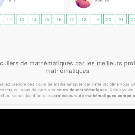
12
13
14
15
16
17
18
19
20
21
2
iculiers de mathématiques par les meilleurs pro
mathématiques
aitez prendre des cours de mathématiques car cette dicipline vous p
ofesseur qui vous donnera vos
cours de mathématiques
. Kelclass vou
fait en rassemblant tous les
professeurs de mathématiques compéte