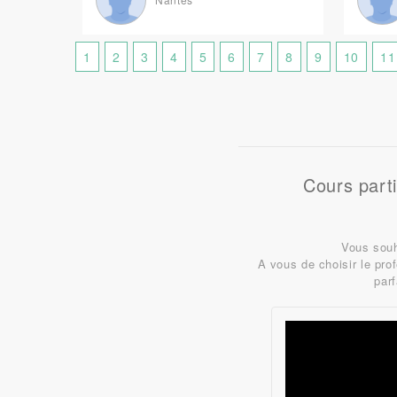
1
2
3
4
5
6
7
8
9
10
11
Cours part
Vous souh
A vous de choisir le pr
par