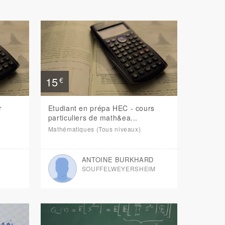
15
€
r
Etudiant en prépa HEC - cours
particuliers de math&ea...
Mathématiques (Tous niveaux)
ANTOINE BURKHARD
SOUFFELWEYERSHEIM