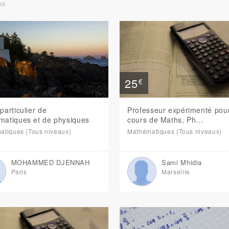
es
25
€
particulier de
Professeur expérimenté pou
matiques et de physiques
cours de Maths, Ph...
atiques (Tous niveaux)
Mathématiques (Tous niveaux)
MOHAMMED DJENNAH
Sami Mhidia
Paris
Marseille