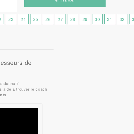
2
23
24
25
26
27
28
29
30
31
32
fesseurs de
assionne ?
s aide à trouver le coach
nts
.