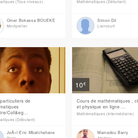
atiques (Tous niveaux)
Mathématiques (Débutant)
Omer Bokassa BOUEKE
Simon Dil
Montpellier
Liancourt
10
€
particuliers de
Cours de mathématiques , c
matiques
et physique en ligne ...
ire/Coll&eg...
Mathématiques (Intermédiaire)
atiques (Débutant)
JoÃ«l-Eric Mbatchahane
Mamadou Barry
Paris
Abidjan