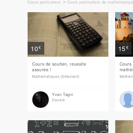
Cours particuliers
Cours particuliers de mathématiqu
10
15
€
€
Cours de soutien, reussite
Cours 
assurée !
mathé
Mathématiques (Débutant)
Mathém
Yvan Tagni
Douala