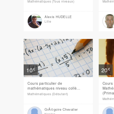
Mathématiques (Tous niveaux)
Mathém
Alexis HUDELLE
Lille
10
20
€
€
Cours particulier de
Cours 
mathématiques niveau collè...
Mathé
(Prima
Mathématiques (Débutant)
Mathém
GrÃ©goire Chevalier
Nantes