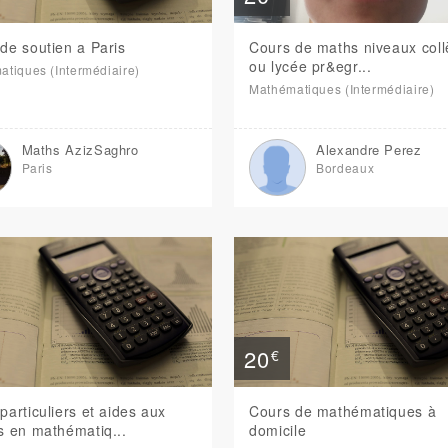
de soutien a Paris
Cours de maths niveaux col
ou lycée pr&egr...
tiques (Intermédiaire)
Mathématiques (Intermédiaire)
Maths AzizSaghro
Alexandre Perez
Paris
Bordeaux
20
€
particuliers et aides aux
Cours de mathématiques à
s en mathématiq...
domicile