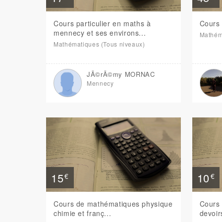
Cours particulier en maths à
Cours 
mennecy et ses environs...
Mathéma
Mathématiques (Tous niveaux)
JÃ©rÃ©my MORNAC
Mennecy
15
10
€
€
Cours de mathématiques physique
Cours 
chimie et franç...
devoir