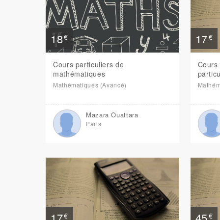
18
17
€
€
Cours particuliers de
Cours
mathématiques
partic
Mathématiques (Avancé)
Mathéma
Mazara Ouattara
Paris
17
45
€
€