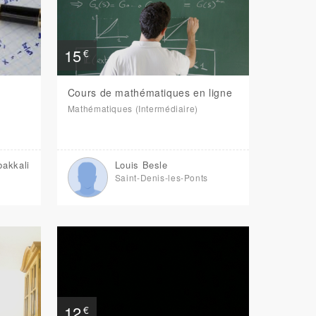
15
€
Cours de mathématiques en ligne
Mathématiques (Intermédiaire)
bakkali
Louis Besle
Saint-Denis-les-Ponts
12
€