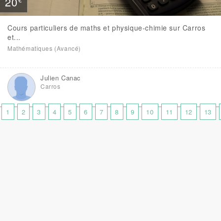
20
Cours particuliers de maths et physique-chimie sur Carros
et...
Mathématiques (Avancé)
Julien Canac
Carros
1
2
3
4
5
6
7
8
9
10
11
12
13