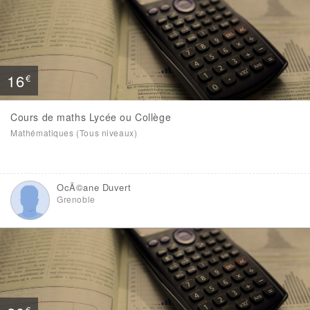
16
€
Cours de maths Lycée ou Collège
Mathématiques (Tous niveaux)
OcÃ©ane Duvert
Grenoble
€