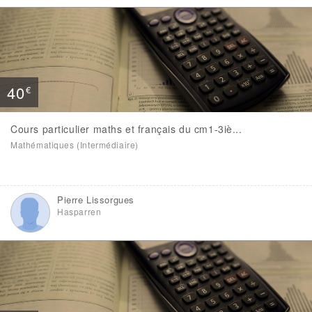
40
€
Cours particulier maths et français du cm1-3iè...
Mathématiques (Intermédiaire)
Pierre Lissorgues
Hasparren