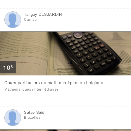
Tanguy DESJARDIN
Carnac
10
€
Cours particuliers de mathematiques en belgique
Mathématiques (Intermédiaire)
Safae Saidi
Bruxelles