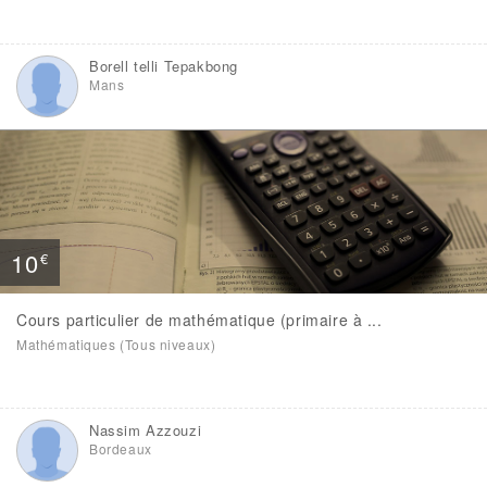
Borell telli Tepakbong
Mans
10
€
Cours particulier de mathématique (primaire à ...
Mathématiques (Tous niveaux)
Nassim Azzouzi
Bordeaux