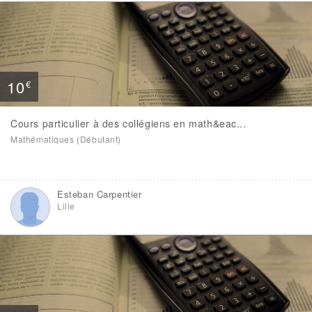
10
€
Cours particulier à des collégiens en math&eac...
Mathématiques (Débutant)
Esteban Carpentier
Lille