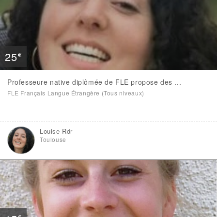
25
€
Professeure native diplômée de FLE propose des ...
FLE Français Langue Étrangère (Tous niveaux)
Louise Rdr
Toulouse
€