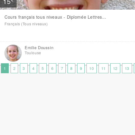
15
Cours français tous niveaux - Diplomée Lettres...
Français (Tous niveaux)
Emilie Doussin
Toulouse
1
2
3
4
5
6
7
8
9
10
11
12
13