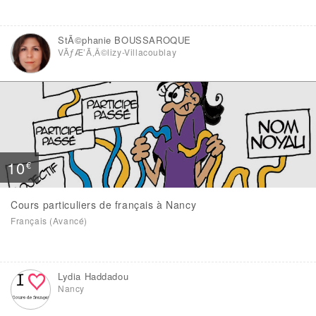
StÃ©phanie BOUSSAROQUE
VÃƒÆ’Ã‚Â©lizy-Villacoublay
10
€
Cours particuliers de français à Nancy
Français (Avancé)
Lydia Haddadou
Nancy