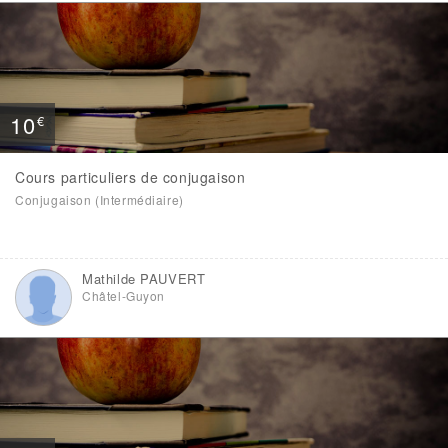
10
€
Cours particuliers de conjugaison
Conjugaison (Intermédiaire)
Mathilde PAUVERT
Châtel-Guyon