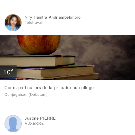
Niry Hanitra Andriambelonoro
Télétravail
10
€
Cours particuliers de la primaire au collège
Conjugaison (Débutant)
Justine PIERRE
AUXERRE