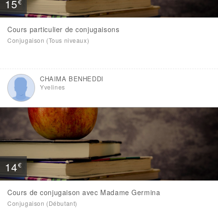
15
€
Cours particulier de conjugaisons
Conjugaison (Tous niveaux)
CHAIMA BENHEDDI
Yvelines
14
€
Cours de conjugaison avec Madame Germina
Conjugaison (Débutant)