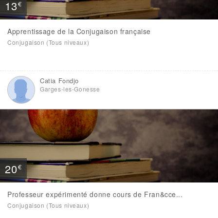
13
€
Apprentissage de la Conjugaison française
Conjugaison (Tous niveaux)
Catia Fondjo
Garges-les-Gonesse
20
€
Professeur expérimenté donne cours de Fran&cce...
Conjugaison (Tous niveaux)