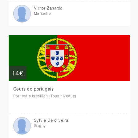
Victor Zanardo
Marseille
14€
Cours de portugais
Portugais brésilien (Tous niveaux)
Sylvie De oliveira
Gagny