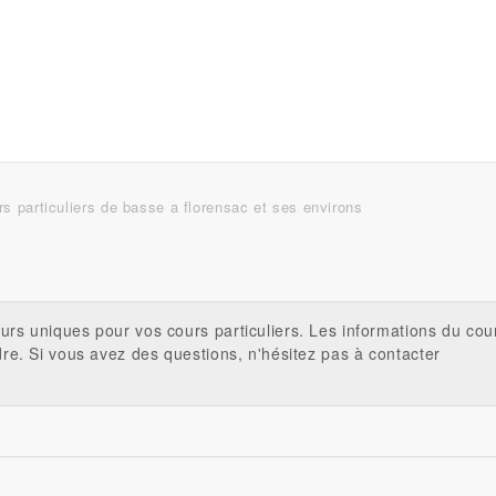
s particuliers de basse a florensac et ses environs
urs uniques pour vos cours particuliers. Les informations du cou
dre. Si vous avez des questions, n'hésitez pas à contacter